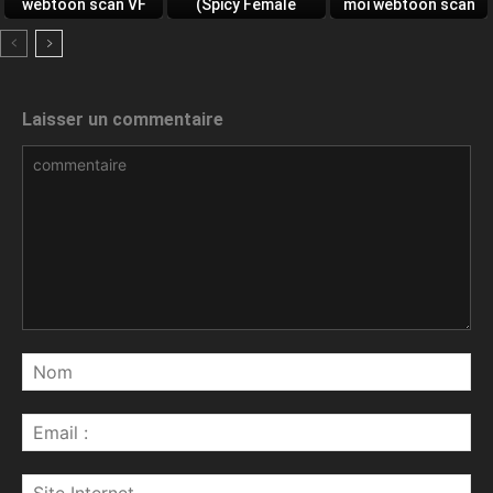
webtoon scan VF
(Spicy Female
moi webtoon scan
Boss) webtoon
VF
scan VF
Laisser un commentaire