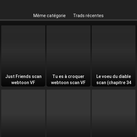
Même catégorie
Trads récentes
Just Friends scan
Tu es à croquer
Le voeu du diable
webtoon VF
webtoon scan VF
scan (chapitre 34
et +)