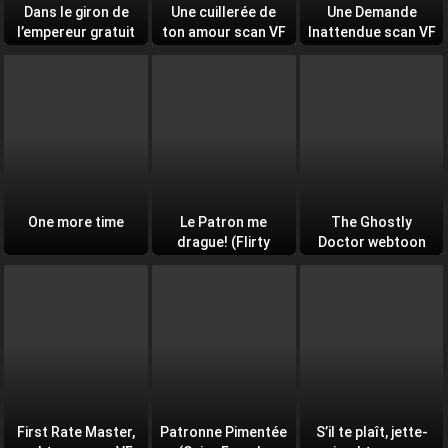
Dans le giron de
Une cuillerée de
Une Demande
l’empereur gratuit
ton amour scan VF
Inattendue scan VF
scan VF (On the
(A spoonful of your
(CEO’s sudden
Emperor’s Lap)
love VF)
proposal VF)
One more time
Le Patron me
The Ghostly
drague! (Flirty
Doctor webtoon
Boss, No) webtoon
scan VF (ZIP)
scan VF
First Rate Master,
Patronne Pimentée
S’il te plaît, jette-