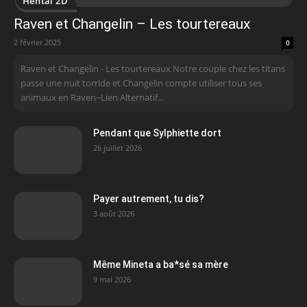
Hentai 2D
Raven et Changelin – Les tourtereaux
2 février 2025
0
Raven et Changelin - Les tourtereaux Notre couple chez les titans
passe une nuit torride et Changelin compte utiliser tous ses
animaux en Raven~ Lien Alternatif...
Pendant que Sylphiette dort
26 juillet 2026
Payer autrement, tu dis?
3 août 2026
Même Mineta a ba*sé sa mère
9 mai 2026