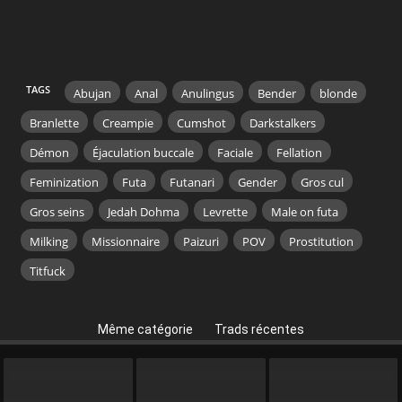
TAGS
Abujan
Anal
Anulingus
Bender
blonde
Branlette
Creampie
Cumshot
Darkstalkers
Démon
Éjaculation buccale
Faciale
Fellation
Feminization
Futa
Futanari
Gender
Gros cul
Gros seins
Jedah Dohma
Levrette
Male on futa
Milking
Missionnaire
Paizuri
POV
Prostitution
Titfuck
Même catégorie
Trads récentes