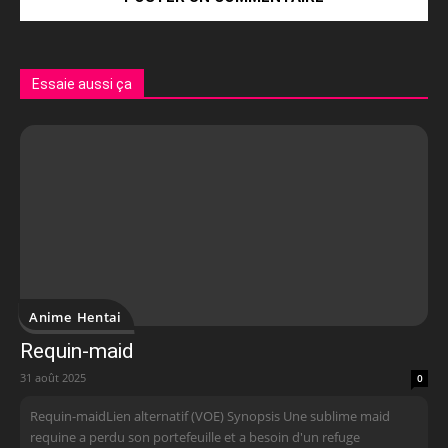
Essaie aussi ça
Anime Hentai
Requin-maid
31 août 2025
0
Requin-maidLien alternatif (VOE) Synopsis Une sublime maid
requine a perdu son portefeuille et a besoin d'un refuge