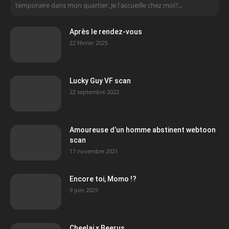
temporaire dans mon quartier. Je l'accueille chez moi?...
Après le rendez-vous
22 février 2025
Lucky Guy VF scan
22 septembre 2022
Amoureuse d’un homme abstinent webtoon
scan
17 novembre 2021
Encore toi, Momo !?
9 juin 2025
Cheelai x Beerus