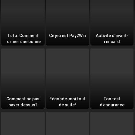
Tuto: Comment
Ce jeu est Pay2Win
Activité d’avant-
former une bonne
rencard
équipe
Comment ne pas
Féconde-moi tout
Ton test
baver dessus?
de suite!
d’endurance
quotidien