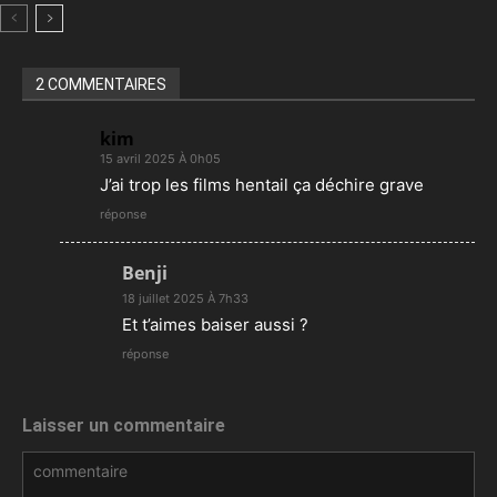
Door
2 COMMENTAIRES
kim
15 avril 2025 À 0h05
J’ai trop les films hentail ça déchire grave
réponse
Benji
18 juillet 2025 À 7h33
Et t’aimes baiser aussi ?
réponse
Laisser un commentaire