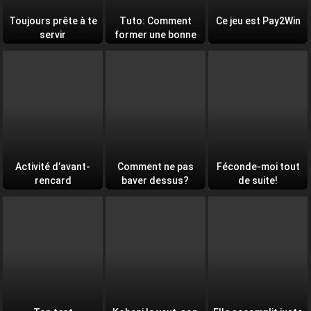
Toujours prête à te
Tuto: Comment
Ce jeu est Pay2Win
servir
former une bonne
équipe
Activité d’avant-
Comment ne pas
Féconde-moi tout
rencard
baver dessus?
de suite!