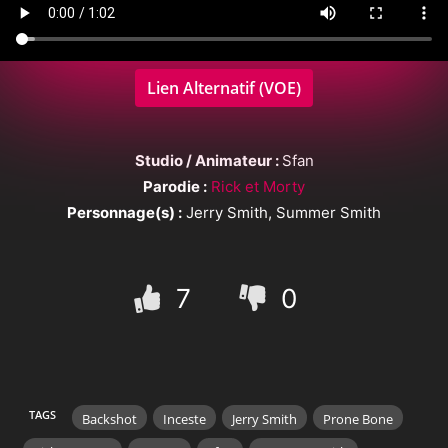
Lien Alternatif (VOE)
Studio / Animateur :
Sfan
Parodie :
Rick et Morty
Personnage(s) :
Jerry Smith, Summer Smith
7
0
TAGS
Backshot
Inceste
Jerry Smith
Prone Bone