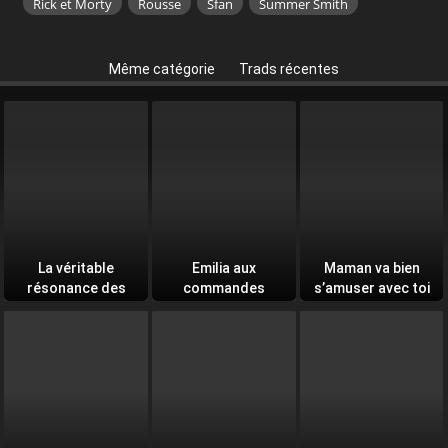
Rick et Morty
Rousse
Sfan
Summer Smith
Même catégorie
Trads récentes
La véritable
Emilia aux
Maman va bien
résonance des
commandes
s’amuser avec toi
âmes