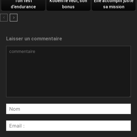
Ton test
Kobeni le veut, son
Elle accomplit juste
d’endurance
bonus
sa mission
quotidien
Laisser un commentaire