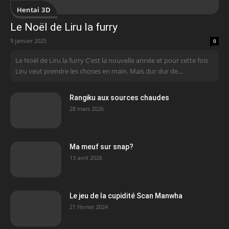
Hentai 3D
Le Noël de Liru la furry
9 janvier 2025
0
Le Noël de Liru la furry C'est la nouvelle année et pour cette fois
Liru veut prendre les choses en main. Mais dur dur de...
Rangiku aux sources chaudes
28 mars 2026
Ma meuf sur snap?
13 avril 2026
Le jeu de la cupidité Scan Manwha
21 février 2024