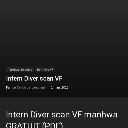
Pornhwa En cours
Pornhwa VF
Intern Diver scan VF
Par
Le Crush de ton crush
-
2 mars 2023
Intern Diver scan VF manhwa
GRATUIT (PDF)