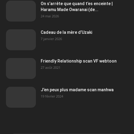
On s’arrête que quand t’es enceinte |
Haramu Made Owaranai (de...
24 mai 2026
Cadeau de la mère d’Uzaki
7 janvier 2026
Friendly Relationship scan VF webtoon
27 août 2021
J’en peux plus madame scan manhwa
19 février 2024