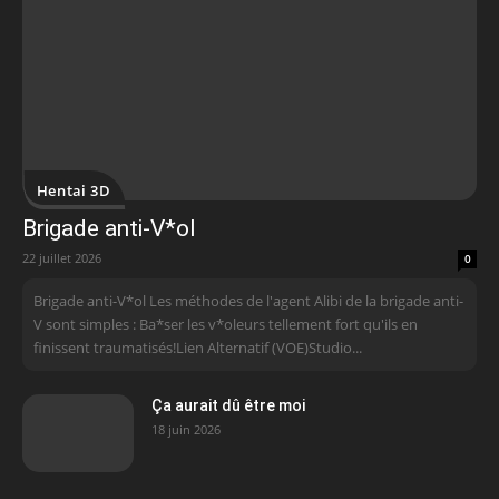
Hentai 3D
Brigade anti-V*ol
22 juillet 2026
0
Brigade anti-V*ol Les méthodes de l'agent Alibi de la brigade anti-
V sont simples : Ba*ser les v*oleurs tellement fort qu'ils en
finissent traumatisés!Lien Alternatif (VOE)Studio...
Ça aurait dû être moi
18 juin 2026