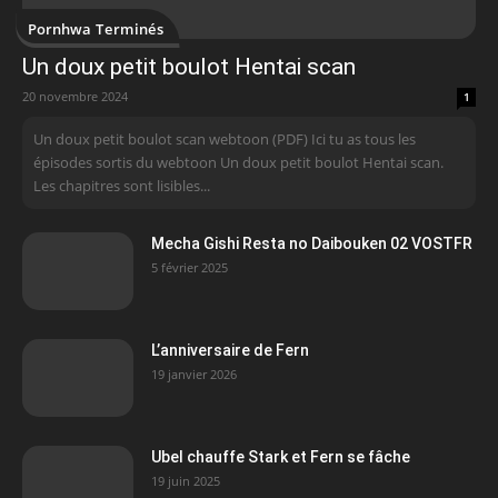
Pornhwa Terminés
Un doux petit boulot Hentai scan
20 novembre 2024
1
Un doux petit boulot scan webtoon (PDF) Ici tu as tous les
épisodes sortis du webtoon Un doux petit boulot Hentai scan.
Les chapitres sont lisibles...
Mecha Gishi Resta no Daibouken 02 VOSTFR
5 février 2025
L’anniversaire de Fern
19 janvier 2026
Ubel chauffe Stark et Fern se fâche
19 juin 2025