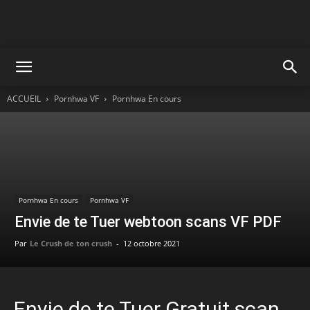
ACCUEIL
Pornhwa VF
Pornhwa En cours
Pornhwa En cours
Pornhwa VF
Envie de te Tuer webtoon scans VF PDF
Par
Le Crush de ton crush
-
12 octobre 2021
Envie de te Tuer Gratuit scan