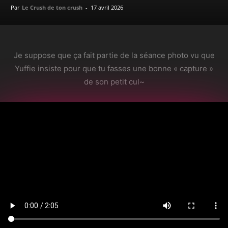
Par
Le Crush de ton crush
-
17 avril 2026
Je suppose que ça fait partie de la séance photo vu que
Yuffie insiste pour que tu fasses une bonne « capture »
de son petit cul~