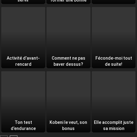
servir
former une bonne
équipe
Activité d’avant-
Comment ne pas
Féconde-moi tout
rencard
baver dessus?
de suite!
Ton test
Kobeni le veut, son
Elle accomplit juste
d’endurance
bonus
sa mission
quotidien