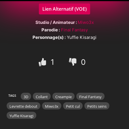
Lien Alternatif (VOE)
Studio / Animateur :
Miwo3x
Parodie :
Final Fantasy
Personnage(s) :
Yuffie Kisaragi
1
0
TAGS
3D
Collant
Creampie
Final Fantasy
Levrette debout
Miwo3x
Petit cul
Petits seins
Yuffie Kisaragi