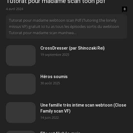
Tutorat pour madame scan toon pdf
4 avril 2024
0
Tutorat pour madame webtoon scan Pdf (Tutoring the lonely
missus VF) gratuit Ici tu as tous les épisodes sortis du webtoon
Tutorat pour madame scan manhwa...
CrossDresser (par Shinozaki Rei)
19 septembre 2025
Héros soumis
30 août 2025
Une famille très intime scan webtoon (Close
Family scan VF)
14 juin 2022