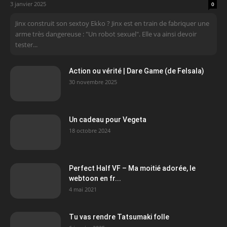
3 janvier 2025
0
Jinx construit son sextoy Ekko ? Jinx est en train de fabriquer une
arme très dangereuse : "Un robot sexuel". Elle va ainsi devoir
tester...
Action ou vérité | Dare Game (de Felsala)
30 novembre 2025
Un cadeau pour Vegeta
18 octobre 2024
Perfect Half VF – Ma moitié adorée, le
webtoon en fr...
4 mai 2021
Tu vas rendre Tatsumaki folle