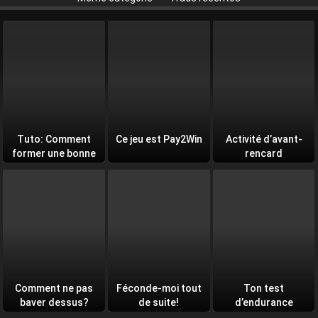
Tuto: Comment
Ce jeu est Pay2Win
Activité d’avant-
former une bonne
rencard
équipe
Comment ne pas
Féconde-moi tout
Ton test
baver dessus?
de suite!
d’endurance
quotidien