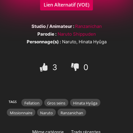
Lien Alternatif (VOE)
Studio / Animateur :
Ranzanichan
Parodie :
Naruto Shippuden
Personnage(s) :
Naruto, Hinata Hyûga
3
0
TAGS
Fellation
Gros seins
Hinata Hyûga
Missionnaire
Naruto
Ranzanichan
Même catégorie
Trads récentes