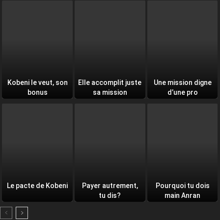
Kobeni le veut, son
Elle accomplit juste
Une mission digne
bonus
sa mission
d’une pro
Le pacte de Kobeni
Payer autrement,
Pourquoi tu dois
tu dis?
main Anran