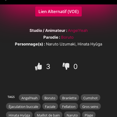
Lien Alternatif (VOE)
Studio / Animateur :
AngelYeah
Parodie :
Boruto
Personnage(s) :
Naruto Uzumaki, Hinata Hyûga
3
0
TAGS
AngelYeah
Boruto
Branlette
Cumshot
Éjaculation buccale
Faciale
Fellation
Gros seins
Hinata Hyûga
Maillot de bain
Naruto
Plage