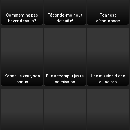
Comment ne pas
Féconde-moi tout
Ton test
baver dessus?
de suite!
d’endurance
quotidien
Kobeni le veut, son
Elle accomplit juste
Une mission digne
bonus
sa mission
d’une pro