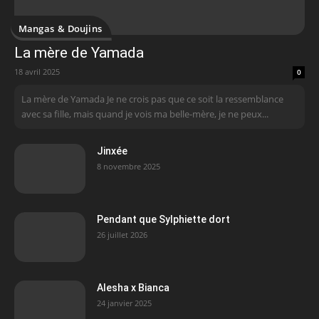
Mangas & Doujins
La mère de Yamada
18 avril 2025
0
La mère de Yamada Je ne crois pas que ce soit la ressemblance
avec sa fille, mais quand je vois ma belle-mère, je ne peux...
Jinxée
8 novembre 2025
Pendant que Sylphiette dort
26 juillet 2026
Alesha x Bianca
24 janvier 2025