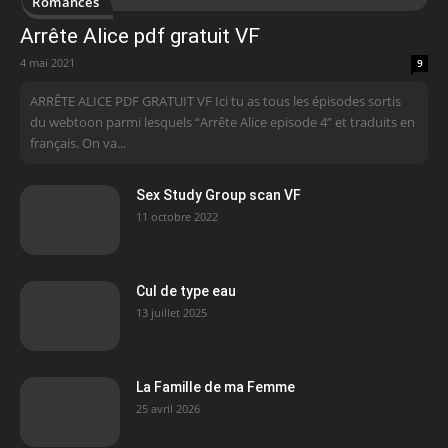
Romances
Arrête Alice pdf gratuit VF
4 mai 2021
9
ARRÊTE ALICE PDF GRATUIT VF Ici tu as tous les épisodes sortis
du webtoon parmi lesquels “Arrête Alice episode 4” et traduits en
français. On va...
Sex Study Group scan VF
11 octobre 2022
Cul de type eau
13 juillet 2025
La Famille de ma Femme
25 avril 2026