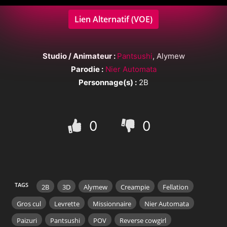
Lien Alternatif (VOE)
Studio / Animateur :
Pantsushi
, Alymew
Parodie :
Nier Automata
Personnage(s) :
2B
0
0
TAGS
2B
3D
Alymew
Creampie
Fellation
Gros cul
Levrette
Missionnaire
Nier Automata
Paizuri
Pantsushi
POV
Reverse cowgirl