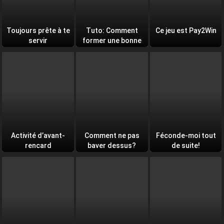
Toujours prête à te
Tuto: Comment
Ce jeu est Pay2Win
servir
former une bonne
équipe
Activité d’avant-
Comment ne pas
Féconde-moi tout
rencard
baver dessus?
de suite!