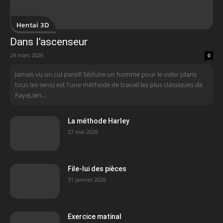
Hentai 3D
Dans l’ascenseur
24 mars 2026
0
Jamais vu un cul pareil! Séduire un homme pour le vider (dans
tous les sens) est l'une méthode de travail les plus classiques de
FayeLien...
La méthode Harley
27 mai 2026
File-lui des pièces
31 janvier 2026
Exercice matinal