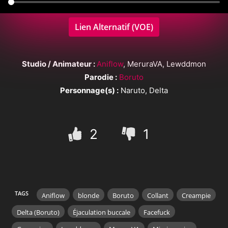
Lien Alternatif (VOE)
Studio / Animateur :
Aniflow
, MeruraVA, Lewddmon
Parodie :
Boruto
Personnage(s) :
Naruto, Delta
2
1
TAGS
Aniflow
blonde
Boruto
Collant
Creampie
Delta (Boruto)
Éjaculation buccale
Facefuck