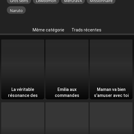
Gros seins
Lewddmon
MeruraVA
Missionnaire
Naruto
Même catégorie
Trads récentes
La véritable
Emilia aux
Maman va bien
résonance des
commandes
s’amuser avec toi
âmes