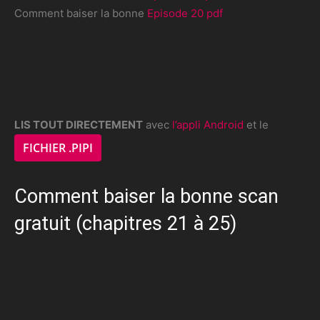
Comment baiser la bonne
Episode 20 pdf
LIS TOUT DIRECTEMENT
avec
l’appli Android
et le
FICHIER .PIPI
Comment baiser la bonne scan
gratuit (chapitres 21 à 25)