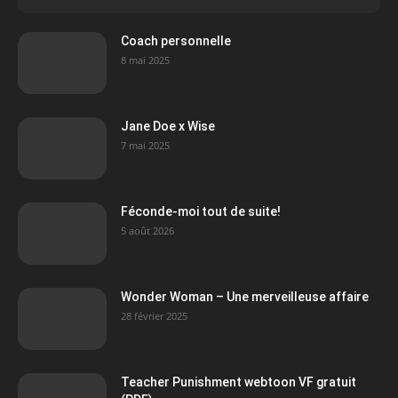
Coach personnelle
8 mai 2025
Jane Doe x Wise
7 mai 2025
Féconde-moi tout de suite!
5 août 2026
Wonder Woman – Une merveilleuse affaire
28 février 2025
Teacher Punishment webtoon VF gratuit