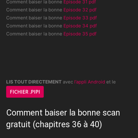
Comment baiser la bonne
Episode 31 pdf
Comment baiser la bonne
Episode 32 pdf
Comment baiser la bonne
Episode 33 pdf
Comment baiser la bonne
Episode 34 pdf
Comment baiser la bonne
Episode 35 pdf
LIS TOUT DIRECTEMENT
avec
l’appli Android
et le
FICHIER .PIPI
Comment baiser la bonne scan
gratuit (chapitres 36 à 40)