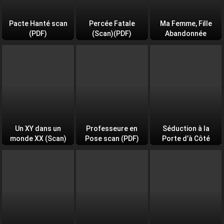
Pacte Hanté scan
Percée Fatale
Ma Femme, Fille
(PDF)
(Scan)(PDF)
Abandonnée
Un XY dans un
Professeure en
Séduction à la
monde XX (Scan)
Pose scan (PDF)
Porte d’à Côté
(PDF)