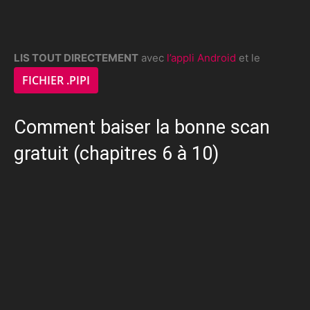
LIS TOUT DIRECTEMENT
avec
l’appli Android
et le
FICHIER .PIPI
Comment baiser la bonne scan
gratuit (chapitres 6 à 10)