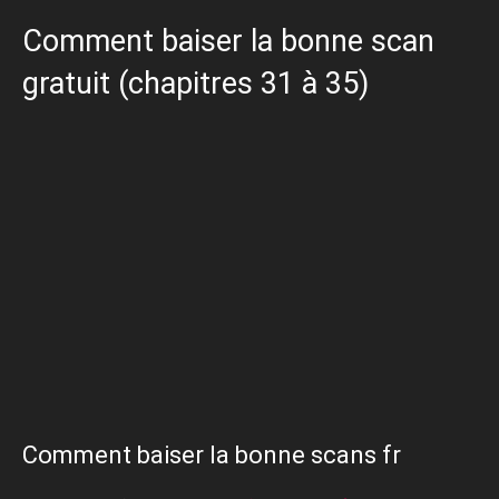
Comment baiser la bonne scan
gratuit (chapitres 31 à 35)
Comment baiser la bonne scans fr