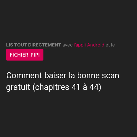
LIS TOUT DIRECTEMENT
avec
l’appli Android
et le
FICHIER .PIPI
Comment baiser la bonne scan
gratuit (chapitres 41 à 44)