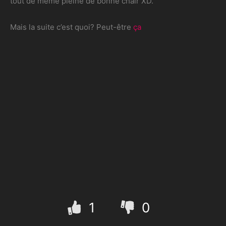
tout de même pleine de bonne chair XD.
Mais la suite c’est quoi? Peut-être
ça
1
0