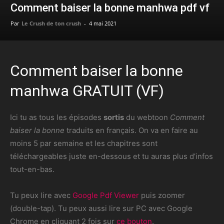
Comment baiser la bonne manhwa pdf vf
Par
Le Crush de ton crush
-
4 mai 2021
Comment baiser la bonne
manhwa GRATUIT (VF)
Ici tu as tous les épisodes
sortis
du webtoon
Comment
baiser la bonne
traduits en français. On va en faire au
moins 5 par semaine et les chapitres sont
téléchargeables juste en-dessous et tu auras plus d’infos
tout-en-bas.
Tu peux lire avec
Google Pdf Viewer
puis zoomer
(double-tap). Tu peux aussi lire sur PC avec Google
Chrome en cliquant 2 fois sur
ce bouton
.