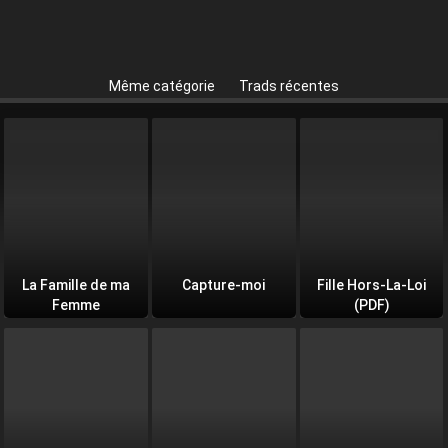
Même catégorie
Trads récentes
La Famille de ma
Capture-moi
Fille Hors-La-Loi
Femme
(PDF)