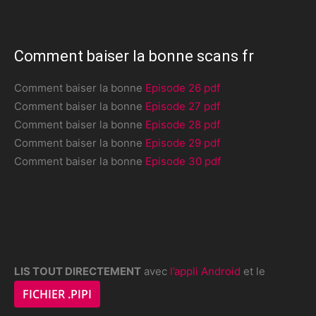
Comment baiser la bonne scans fr
Comment baiser la bonne
Episode 26 pdf
Comment baiser la bonne
Episode 27 pdf
Comment baiser la bonne
Episode 28 pdf
Comment baiser la bonne
Episode 29 pdf
Comment baiser la bonne
Episode 30 pdf
LIS TOUT DIRECTEMENT
avec
l’appli Android
et le
FICHIER .PIPI