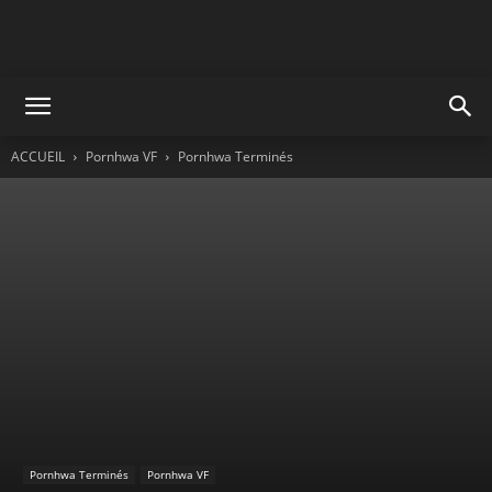
ACCUEIL
Pornhwa VF
Pornhwa Terminés
Pornhwa Terminés
Pornhwa VF