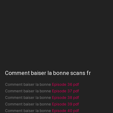
Comment baiser la bonne scans fr
Comment baiser la bonne
Episode 36 pdf
Comment baiser la bonne
Episode 37 pdf
Comment baiser la bonne
Episode 38 pdf
Comment baiser la bonne
Episode 39 pdf
Comment baiser la bonne
Episode 40 pdf