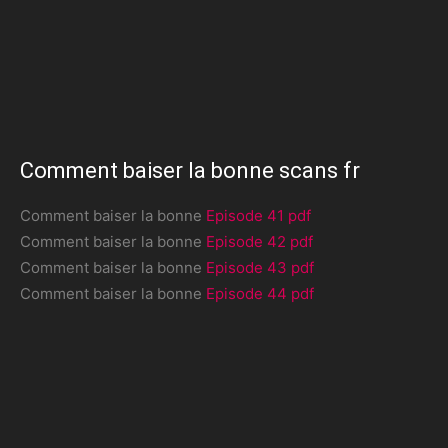
Comment baiser la bonne scans fr
Comment baiser la bonne
Episode 41 pdf
Comment baiser la bonne
Episode 42 pdf
Comment baiser la bonne
Episode 43 pdf
Comment baiser la bonne
Episode 44 pdf