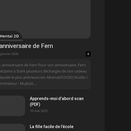
Hentai 2D
’anniversaire de Fern
 janvier 2026
0
L'anniversaire de Fern Pour son anniversaire, Fern
réclame à Stark plusieurs décharges de son cadeau
liquide le plus précieuxLien Alternatif (VOE) Studio /
Animateur : MujitaX,...
Apprends-moi d’abord scan
(PDF)
10 mai 2025
La fille facile de l’école