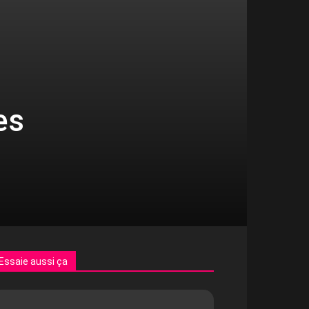
es
Essaie aussi ça