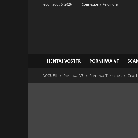
jeudi, août 6, 2026
Connexion / Rejoindre
Onvatrad
Hentai
HENTAI VOSTFR
PORNHWA VF
SCA
ACCUEIL
Pornhwa VF
Pornhwa Terminés
Coach 