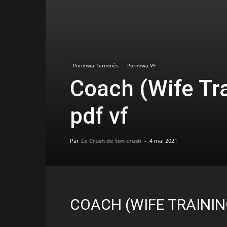
Pornhwa Terminés
Pornhwa VF
Coach (Wife Tra
pdf vf
Par
Le Crush de ton crush
-
4 mai 2021
COACH (WIFE TRAININ