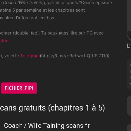
on
Coach (Wife training)
parmi lesquels “Coach episode
u moins 5 par semaine et les chapitres sont
s plus d’infos tout-en-bas.
omer (double-tap). Tu peux aussi lire sur PC avec
uton
.
L
19
, voici le
Telegram
(https://t.me/+ReLwq1fQ-hFjZTI0)
FICHIER .PIPI
e
cans gratuits (chapitres 1 à 5)
Coach / Wife Taining scans fr