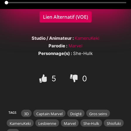
Lien Alternatif (VOE)
Studio / Animateur :
KameruKeki
Parodie :
Marvel
Personnage(s) :
She-Hulk
5
0
TAGS
3D
Captain Marvel
Doigté
Gros seins
KameruKeki
Lesbienne
Marvel
She-Hulk
Shiofuki