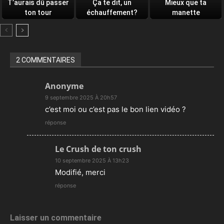
T’aurais dû passer
Ça te dit, un
Mieux que ta
ton tour
échauffement?
manette
2 COMMENTAIRES
Anonyme
9 septembre 2025 À 20h57
c’est moi ou c’est pas le bon lien vidéo ?
réponse
Le Crush de ton crush
10 septembre 2025 À 13h23
Modifié, merci
réponse
Laisser un commentaire