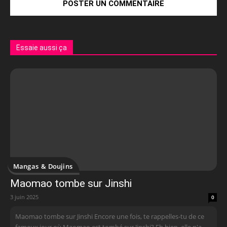
Essaie aussi ça
Mangas & Doujins
Maomao tombe sur Jinshi
3 juin 2025
0
Maomao tombe sur Jinshi Encore une fois, te rappelles-tu de ce
fameux jour où Maomao est tombé sur Jinshi? Eh bien, elle n'a