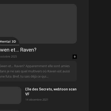
Hentai 3D
wen et… Raven?
 octobre 2025
0
Gwen et... Raven? Apparemment elle sont amies
dans je ne sais quel multivers où Raven est aussi
une futa. Bref, tu sais déjà ce qui...
L’île des Secrets, webtoon scan
VF
14 décembre 2021