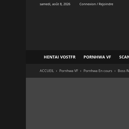
samedi, août 8, 2026
Connexion / Rejoindre
Onvatrad
Hentai
HENTAI VOSTFR
PORNHWA VF
SCA
ACCUEIL
Pornhwa VF
Pornhwa En cours
Boss R