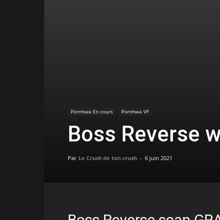
Pornhwa En cours
Pornhwa VF
Boss Reverse w
Par
Le Crush de ton crush
-
6 juin 2021
Boss Reverse scan GRA