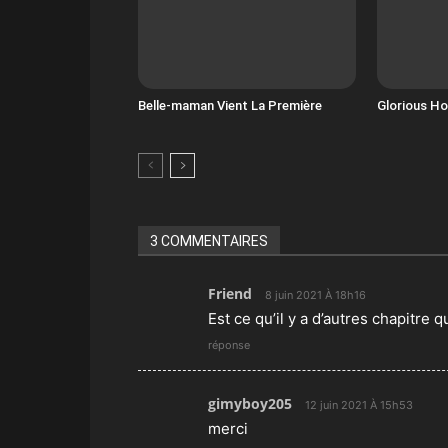
Belle-maman Vient La Première
Glorious H
3 COMMENTAIRES
Friend
8 juin 2021 À 18h16
Est ce qu’il y a d’autres chapitre qu
réponse
gimyboy205
12 juin 2021 À 15h53
merci