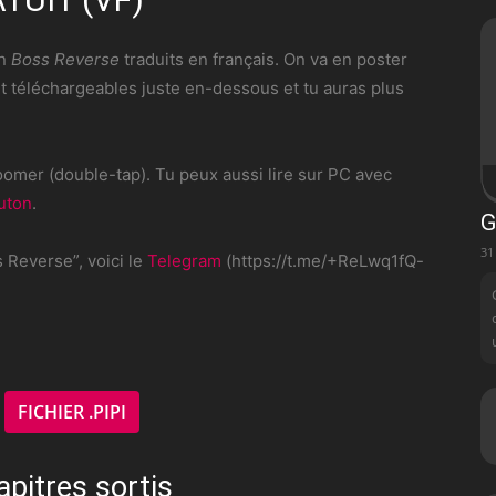
on
Boss Reverse
traduits en français. On va en poster
t téléchargeables juste en-dessous et tu auras plus
omer (double-tap). Tu peux aussi lire sur PC avec
uton
.
G
31
 Reverse”, voici le
Telegram
(https://t.me/+ReLwq1fQ-
FICHIER .PIPI
e
apitres sortis