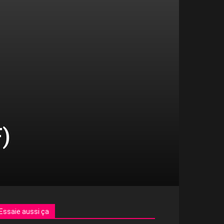
)
Essaie aussi ça