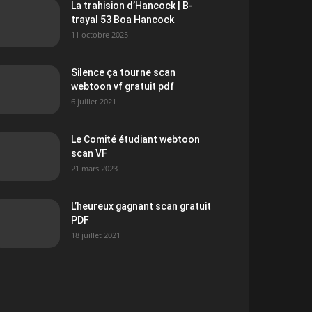
La trahision d’Hancock | B-
trayal 53 Boa Hancock
11 octobre 2025
Silence ça tourne scan
webtoon vf gratuit pdf
6 juillet 2021
Le Comité étudiant webtoon
scan VF
21 mars 2023
L’heureux gagnant scan gratuit
PDF
18 juillet 2021