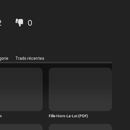
2
0
orie
Trads récentes
i
Fille Hors-La-Loi (PDF)