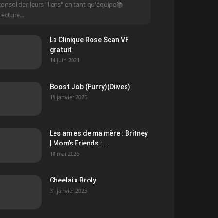
consolider leurs "liens" en tant qu'équipe📚
Lecture...
La Clinique Rose Scan VF
gratuit
14 juin 2021
Boost Job (Furry)(Diives)
19 janvier 2025
Les amies de ma mère : Britney
| Mom’s Friends :...
18 mai 2026
Cheelai x Broly
31 janvier 2025