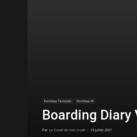
Pornhwa Terminés
Pornhwa VF
Boarding Diary
Par
Le Crush de ton crush
-
13 juillet 2021