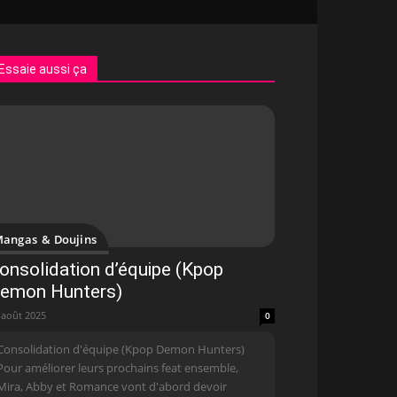
Essaie aussi ça
angas & Doujins
onsolidation d’équipe (Kpop
emon Hunters)
 août 2025
0
Consolidation d'équipe (Kpop Demon Hunters)
Pour améliorer leurs prochains feat ensemble,
Mira, Abby et Romance vont d'abord devoir