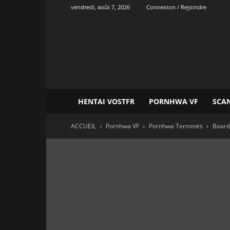
vendredi, août 7, 2026
Connexion / Rejoindre
Onvatrad
Hentai
HENTAI VOSTFR
PORNHWA VF
SCA
ACCUEIL
Pornhwa VF
Pornhwa Terminés
Board