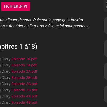
FICHIER .PIPI
e
ste cliquer dessus. Puis sur la page qui s’ouvrira,
on « Accéder au lien » ou « Clique ici pour passer ».
pitres 1 à18)
g Diary
Episode 1A pdf
g Diary
Episode 1B pdf
g Diary
Episode 2A pdf
g Diary
Episode 2B pdf
g Diary
Episode 3A pdf
g Diary
Episode 3B pdf
g Diary
Episode 4A pdf
g Diary
Episode 4B pdf