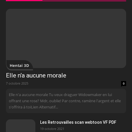
Hentai 3D
Elle n’a aucune morale
7 octobre 2025
0
Elle n'a aucune morale Tu veux draguer Widowmaker en lui
offrant une rose? Mdr, oublie! Par contre, ramène l'argent et elle
s'offrira à toiLien Alternatif...
Les Retrouvailles scan webtoon VF PDF
19 octobre 2021