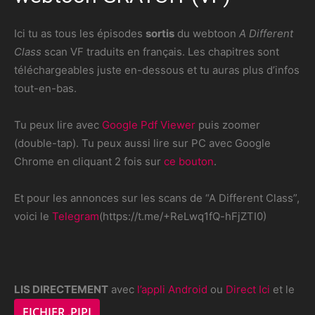
Ici tu as tous les épisodes
sortis
du webtoon
A Different
Class
scan VF traduits en français. Les chapitres sont
téléchargeables juste en-dessous et tu auras plus d’infos
tout-en-bas.
Tu peux lire avec
Google Pdf Viewer
puis zoomer
(double-tap). Tu peux aussi lire sur PC avec Google
Chrome en cliquant 2 fois sur
ce bouton
.
Et pour les annonces sur les scans de “A Different Class”,
voici le
Telegram
(https://t.me/+ReLwq1fQ-hFjZTI0)
LIS DIRECTEMENT
avec
l’appli Android
ou
Direct Ici
et le
FICHIER .PIPI