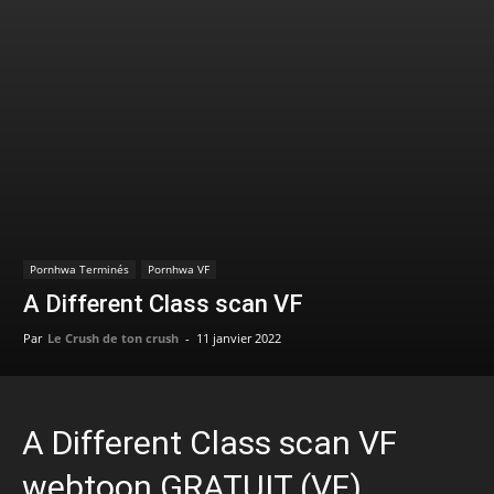
Pornhwa Terminés
Pornhwa VF
A Different Class scan VF
Par
Le Crush de ton crush
-
11 janvier 2022
A Different Class scan VF
webtoon GRATUIT (VF)