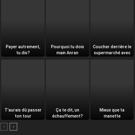
Payer autrement,
Pourquoi tu dois
Coucher derrière le
tu dis?
main Anran
supermarché avec
toi
T’aurais dû passer
Ça te dit, un
Mieux que ta
ton tour
échauffement?
manette