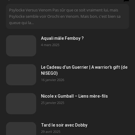
Psylocke Versus Venom Pas sûr que ce soit vraiment lui, mais
Psylocke semble voir Orochi en Venom. Mais bon, c'est bien sa
queue qui la...
Aquali mâle Femboy ?
4 mars 2025
Le Cadeau d’un Guerrier | A warrior’s gift (de
NISEGO)
16 janvier 2026
Nicole x Gumball – Liens mère-fils
25 janvier 2025
Tard le soir avec Dobby
29 avril 2025