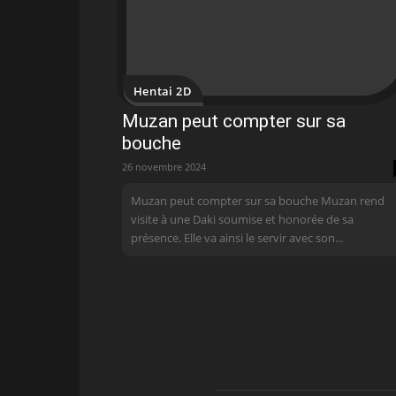
Hentai 2D
Muzan peut compter sur sa
bouche
26 novembre 2024
Muzan peut compter sur sa bouche Muzan rend
visite à une Daki soumise et honorée de sa
présence. Elle va ainsi le servir avec son...