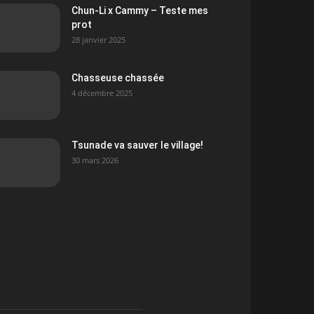
Chun-Li x Cammy – Teste mes
prot
28 janvier 2025
Chasseuse chassée
4 décembre 2025
Tsunade va sauver le village!
30 mars 2026