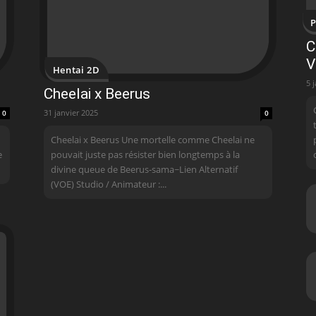
P
C
V
Hentai 2D
5 
Cheelai x Beerus
31 janvier 2025
0
0
Cheelai x Beerus Une mortelle comme Cheelai ne
e
pouvait juste pas résister bien longtemps à la
divine queue de Beerus-sama~ Lien Alternatif
(VOE) Studio / Animateur :...