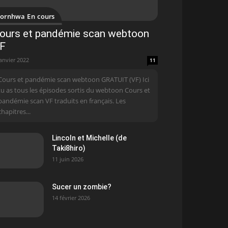
ornhwa En cours
ours et pandémie scan webtoon
F
janvier 2022
11
Cours et pandémie scan webtoon GRATUIT (VF) Ici
tu as tous les épisodes sortis du webtoon Cours et
pandémie scan VF traduits en français. Les
chapitres...
Lincoln et Michelle (de
Taki8hiro)
11 juin 2026
Sucer un zombie?
14 février 2026