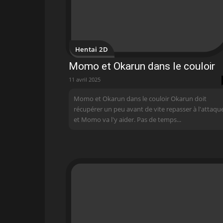
Hentai 2D
Momo et Okarun dans le couloir
11 avril 2025
Momo et Okarun dans le couloir Okarun doit
récupérer un peu avant de vite repasser à l'attaqu
et Momo va l'y aider. Pas de temps...