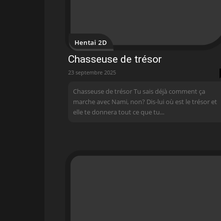
Hentai 2D
Chasseuse de trésor
23 septembre 2025
Chasseuse de trésor Tu sais déjà comment ça
marche avec Nami, non? Dis-lui où est le trésor et
elle te donnera tout ce que tu...