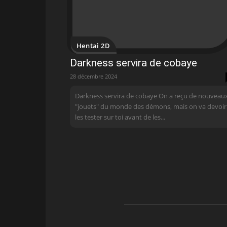
Hentai 2D
Darkness servira de cobaye
28 décembre 2024
Darkness servira de cobaye On a reçu de nouveau
"jouets" du monde des démons, mais on va devoir
les tester sur toi avant de les...