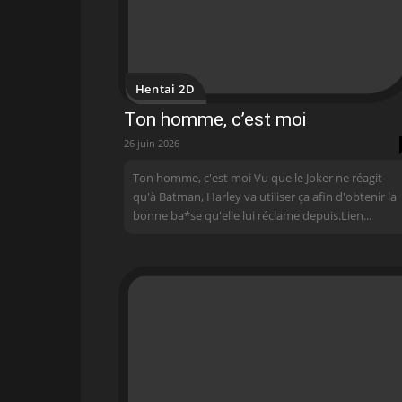
Hentai 2D
Ton homme, c’est moi
26 juin 2026
Ton homme, c'est moi Vu que le Joker ne réagit
qu'à Batman, Harley va utiliser ça afin d'obtenir la
bonne ba*se qu'elle lui réclame depuis.Lien...