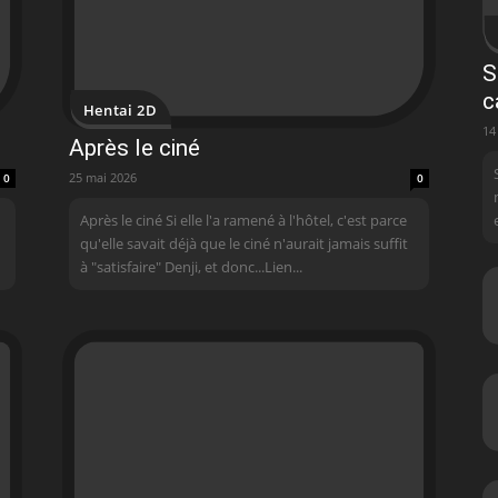
S
c
Hentai 2D
14
Après le ciné
25 mai 2026
0
0
Après le ciné Si elle l'a ramené à l'hôtel, c'est parce
qu'elle savait déjà que le ciné n'aurait jamais suffit
à "satisfaire" Denji, et donc...Lien...