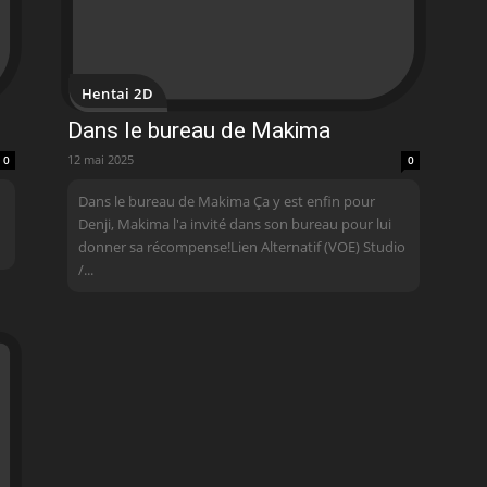
Hentai 2D
Dans le bureau de Makima
12 mai 2025
0
0
Dans le bureau de Makima Ça y est enfin pour
Denji, Makima l'a invité dans son bureau pour lui
donner sa récompense!Lien Alternatif (VOE) Studio
/...