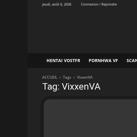
jeudi, août 6, 2026
Connexion / Rejoindre
Onvatrad
Hentai
HENTAI VOSTFR
PORNHWA VF
SCA
ACCUEIL
Tags
VixxenVA
Tag: VixxenVA