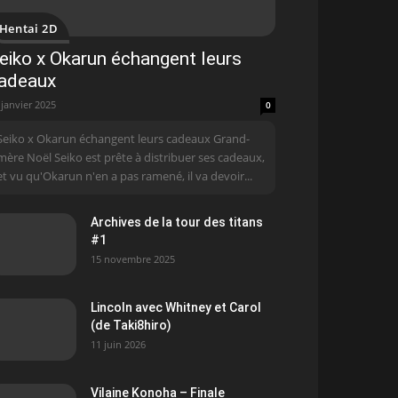
Hentai 2D
eiko x Okarun échangent leurs
adeaux
 janvier 2025
0
Seiko x Okarun échangent leurs cadeaux Grand-
mère Noël Seiko est prête à distribuer ses cadeaux,
et vu qu'Okarun n'en a pas ramené, il va devoir...
Archives de la tour des titans
#1
15 novembre 2025
Lincoln avec Whitney et Carol
(de Taki8hiro)
11 juin 2026
Vilaine Konoha – Finale