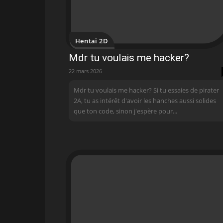
Hentai 2D
Mdr tu voulais me hacker?
22 mars 2026
Mdr tu voulais me hacker? Si tu essaies de pirater
2A, tu as intérêt d'avoir les hanches aussi solides
que ton code, sinon j'espère pour...