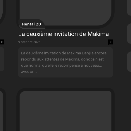
Hentai 2D
La deuxième invitation de Makima
9 octobre 2025
0
0
La deuxième invitation de Makima Denji a encore
répondu aux attentes de Makima, donc ce n'est
que normal qu'elle le récompense à nouveau...
avec un...