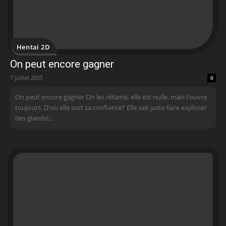
Hentai 2D
On peut encore gagner
7 juillet 2025
0
On peut encore gagner On les rétame, elle est nulle, mais l'ouvre
toujours. D'où elle sort sa confiance? Elle sait juste faire exploser
des glands!...