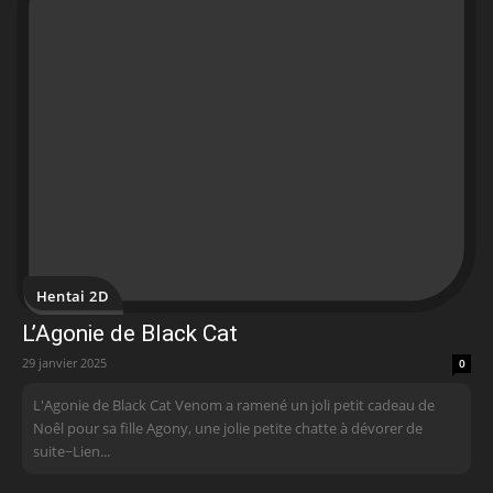
Hentai 2D
L’Agonie de Black Cat
29 janvier 2025
0
L'Agonie de Black Cat Venom a ramené un joli petit cadeau de
Noêl pour sa fille Agony, une jolie petite chatte à dévorer de
suite~ Lien...