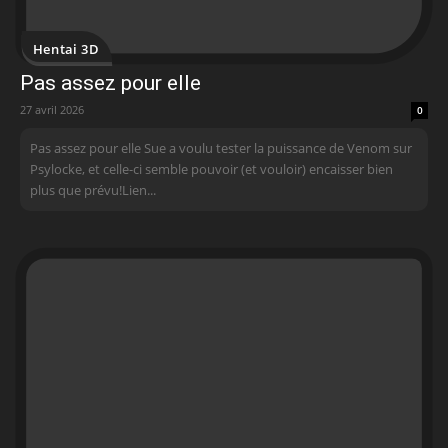
Hentai 3D
Pas assez pour elle
27 avril 2026
0
Pas assez pour elle Sue a voulu tester la puissance de Venom sur
Psylocke, et celle-ci semble pouvoir (et vouloir) encaisser bien
plus que prévu!Lien...