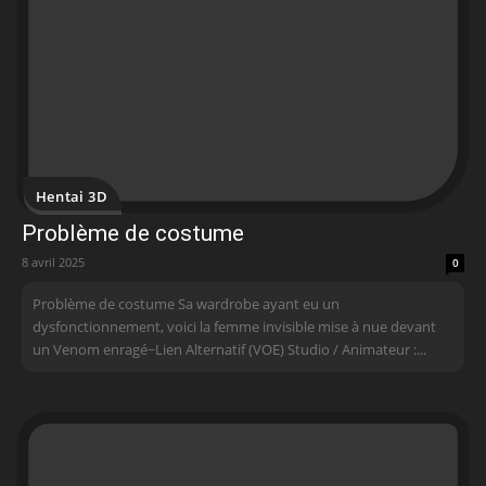
Hentai 3D
Problème de costume
8 avril 2025
0
Problème de costume Sa wardrobe ayant eu un
dysfonctionnement, voici la femme invisible mise à nue devant
un Venom enragé~Lien Alternatif (VOE) Studio / Animateur :...