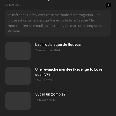
27 mai 2026
0
La méthode Harley Avec cette méthode d'interrogation, une
chose est certaine, c'est qu'Harley va te faire "cracher" le
morceauLien Alternatif (VOE)Studio / Animateur : FunnyMahem
Parodie...
L’aphrodisiaque de Rudeus
24 novembre 2024
Une revanche méritée (Revenge to Love
scan VF)
11 août 2022
Sucer un zombie?
14 février 2026