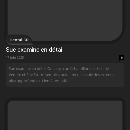
Hentai 3D
Sue examine en détail
17 juin 2025
0
Sue examine en détail On a reçu un échantillon de tissu de
Venom et Sue Storm semble vouloir mener seule des examens
plus approfondies~Lien Alternatif...