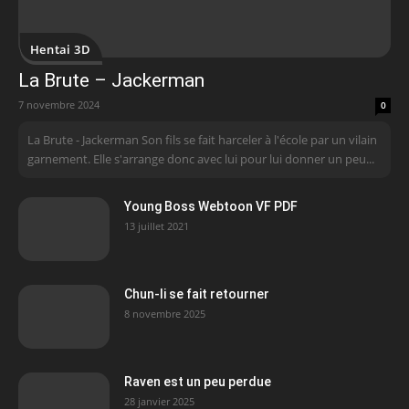
Hentai 3D
La Brute – Jackerman
7 novembre 2024
0
La Brute - Jackerman Son fils se fait harceler à l'école par un vilain
garnement. Elle s'arrange donc avec lui pour lui donner un peu...
Young Boss Webtoon VF PDF
13 juillet 2021
Chun-li se fait retourner
8 novembre 2025
Raven est un peu perdue
28 janvier 2025