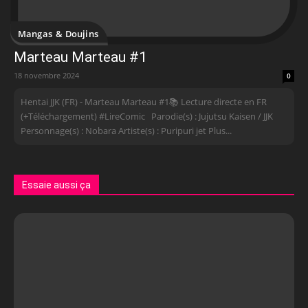
Mangas & Doujins
Marteau Marteau #1
18 novembre 2024
0
Hentai JJK (FR) - Marteau Marteau #1📚 Lecture directe en FR
(+Téléchargement) #LireComic Parodie(s) : Jujutsu Kaisen / JJK
Personnage(s) : Nobara Artiste(s) : Puripuri jet Plus...
Essaie aussi ça