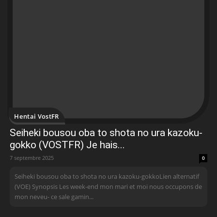
Hentai VostFR
Seiheki bousou oba to shota no ura kazoku-
gokko (VOSTFR) Je hais...
7 septembre 2025
0
Seiheki bousou oba to shota no ura kazoku-gokkoLien alternatif
(VOE) Synopsis Les week-end mon mari et moi nous occupons de
mon neveu- ce sale gamin...