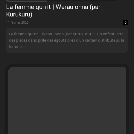
La femme qui rit | Warau onna (par
Kurukuru)
11 février 2026
0
La femme qui rit | Warau onna (par Kurukuru) "Si un enfant jette
des pièces dans grille des égoûts près d'un certain distributeur, la
femme...