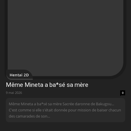
Hentai 2D
Même Mineta a ba*sé sa mère
9 mai 2026
0
Même Mineta a ba*sé sa mère Sacrée daronne de Bakugou...
C'est comme si elle s'était donnée pour mission de baiser chacun
des camarades de son...