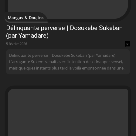
Mangas & Doujins
Délinquante perverse | Dosukebe Sukeban
(par Yamadare)
5 février 2026
0
Délinquante perverse | Dosukebe Sukeban (par Yamadare)
L'arrogante Sukemi venait avec l'intention de kidnapper sensei,
mais quelques instants plus tard la voilà emprisonnée dans une...