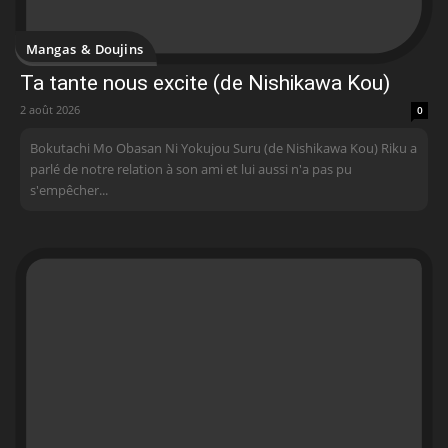
Mangas & Doujins
Ta tante nous excite (de Nishikawa Kou)
2 août 2026
0
Bokutachi Mo Obasan Ni Yokujou Suru (de Nishikawa Kou) Riku a
parlé de notre relation à son ami et lui aussi n'a pas pu
s'empêcher...