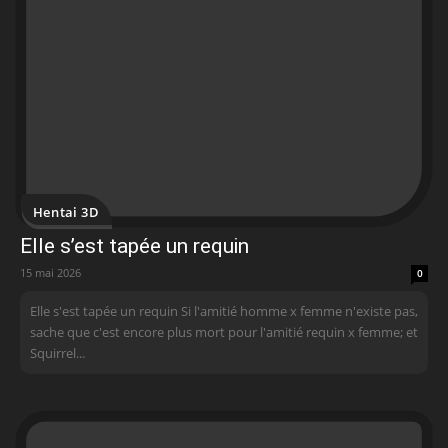
Hentai 3D
Elle s’est tapée un requin
15 mai 2026
0
Elle s'est tapée un requin Si l'amitié homme x femme n'existe pas,
sache que c'est encore plus mort pour l'amitié requin x femme; et
Squirrel...