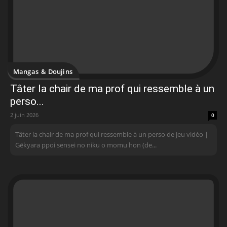
Mangas & Doujins
Tâter la chair de ma prof qui ressemble à un
perso...
2 juin 2026
0
Tâter la chair de ma prof qui ressemble à un perso de jeu vidéo |
Gēkyara ppoi sensei no niku o momu hon (de...