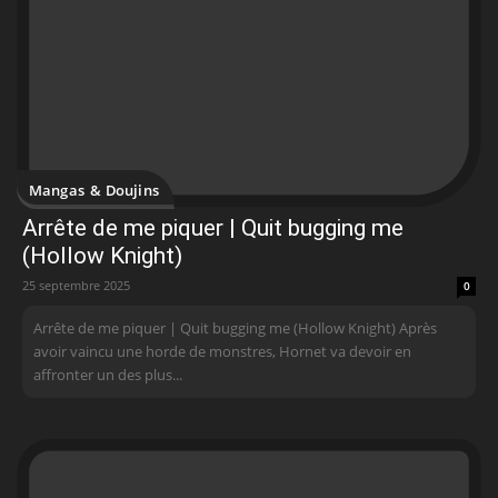
Mangas & Doujins
Arrête de me piquer | Quit bugging me
(Hollow Knight)
25 septembre 2025
0
Arrête de me piquer | Quit bugging me (Hollow Knight) Après
avoir vaincu une horde de monstres, Hornet va devoir en
affronter un des plus...