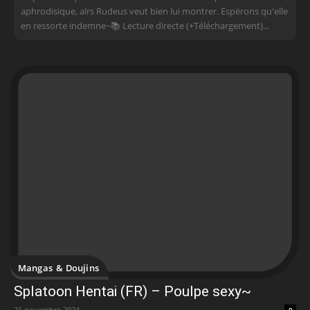
aphrodisique, alrs Rudeus veut bien lui montrer. Espérons qu'elle
en ressorte indemne~📚 Lecture directe (+Téléchargement)...
Mangas & Doujins
Splatoon Hentai (FR) – Poulpe sexy~
21 novembre 2024