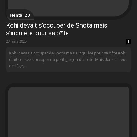
Hentai 2D
Kohi devait s’occuper de Shota mais
s’inquiète pour sa b*te
23 mars 2025
3
Kohi devait s'occuper de Shota mais s'inquiète pour sa b*te Kohi
était censée s'occuper du petit garçon d'à côté. Mais dans la fleur
de l'âge,...