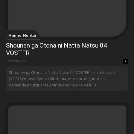
Anime Hentai
Shounen ga Otona ni Natta Natsu 04
VOSTFR
10 mars 2025
2
Shounen ga Otona ni Natta Natsu 04 VOSTFR Lien alternatif
(VOE) Synopsis Ryuuki Kirishima, notre protagoniste, se
demande pourquoi sa grande sœur Reiko ne lui a...