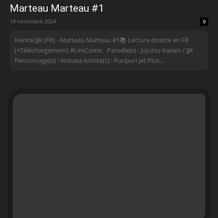
Marteau Marteau #1
18 novembre 2024
0
Hentai JJK (FR) - Marteau Marteau #1📚 Lecture directe en FR
(+Téléchargement) #LireComic Parodie(s) : Jujutsu Kaisen / JJK
Personnage(s) : Nobara Artiste(s) : Puripuri jet Plus...