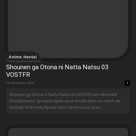
Anime Hentai
Shounen ga Otona ni Natta Natsu 03
VOSTFR
10 décembre 2024
1
Shounen ga Otona ni Natta Natsu 03 VOSTFR Lien Alternatif
(DoodStream) Synopsis Après avoir excellé dans un match de
football, Kirill invite Ryuuki dans l'arrière-cour pour...