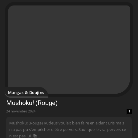
Mangas & Doujins
Mushoku! (Rouge)
24 novembre 2024
1
Mushoku! (Rouge) Rudeus voulait bien faire en aidant Eris mais
n'a pas pu s'empêcher d'être pervers. Sauf que le vrai pervers ce
n'est pas lui~📚...