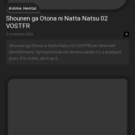
Anime Hentai
Shounen ga Otona ni Natta Natsu 02
VOSTFR
3 novembre 2024
0
Shounen ga Otona ni Natta Natsu 02 VOSTFR Lien Alternatif
(DoodStream) SynopsisYuuki est devenu adulte il y a quelques
jours. À la rivière, alors qu'il...