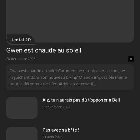
Hentai 2D
Gwen est chaude au soleil
20 décembre 2025
0
Gwen est chaude au soleil Comment se retenir avec sa cousine
l'aguichant dans son nouveau bikini? Mission impossible même
pour le détenteur de l'OmnitrixLien Alternatif...
AIz, tu n’aurais pas dû t’opposer à Bell
9 novembre 2024
Pas avec sa b*te !
21 avril 2025