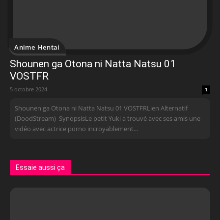
Anime Hentai
Shounen ga Otona ni Natta Natsu 01
VOSTFR
5 octobre 2024
1
Shounen ga Otona ni Natta Natsu 01 VOSTFR Lien Alternatif
(DoodStream) SynopsisLe petit Yuki a trouvé avec ses amis une
vidéo avec actrice porno incroyablement...
Essaie aussi ça