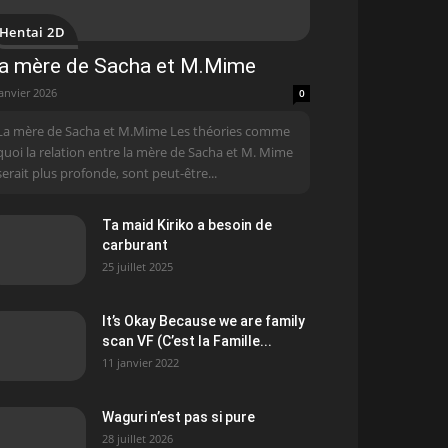
Hentai 2D
a mère de Sacha et M.Mime
janvier 2026
0
La mère de Sacha et M.Mime Les théories comme
quoi la relation entre la mère de Sacha et M. Mime
serait plus profonde, sont peut-être...
Ta maid Kiriko a besoin de
carburant
25 juillet 2025
It’s Okay Because we are family
scan VF (C’est la Famille...
11 janvier 2022
Waguri n’est pas si pure
28 juillet 2026