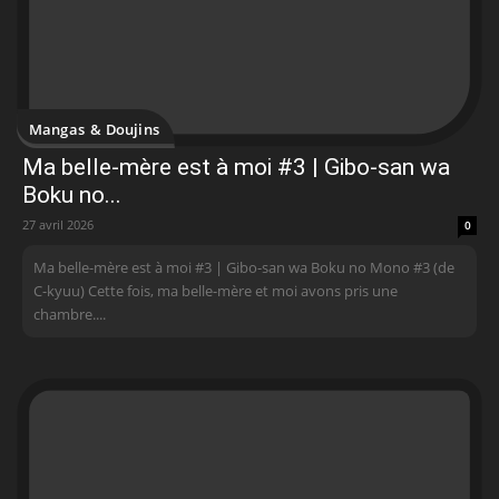
Mangas & Doujins
Ma belle-mère est à moi #3 | Gibo-san wa
Boku no...
27 avril 2026
0
Ma belle-mère est à moi #3 | Gibo-san wa Boku no Mono #3 (de
C-kyuu) Cette fois, ma belle-mère et moi avons pris une
chambre....