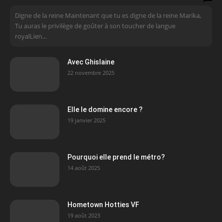
Digne de la reine Maintenant que tu es digne de la reine Marika,
Tu auras le privilège de goûter à son toucher de langue
royalLien...
Avec Ghislaine
22 novembre 2025
Elle le domine encore ?
19 janvier 2025
Pourquoi elle prend le métro?
14 août 2025
Hometown Hotties VF
19 août 2023