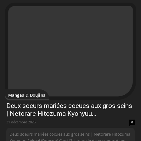
Mangas & Doujins
Deux soeurs mariées cocues aux gros seins
| Netorare Hitozuma Kyonyuu...
31 décembre 2025
0
Deux soeurs mariées cocues aux gros seins | Netorare Hitozuma
Kyonyuu Shimai (Donson) C'est l'histoire de deux soeurs dans