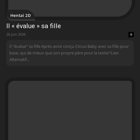
Hentai 2D
Il « évalue » sa fille
26 juin 2026
0
Il "évalue" sa fille Après avoir conçu Circus Baby avec sa fille pour
base, qui de mieux que son propre père pour la tester?Lien
Alternatif...