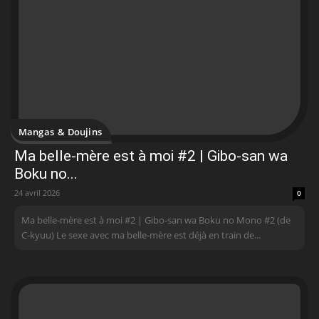
Mangas & Doujins
Ma belle-mère est à moi #2 | Gibo-san wa
Boku no...
24 avril 2026
0
Ma belle-mère est à moi #2 | Gibo-san wa Boku no Mono #2 (de
C-kyuu) Le sexe avec ma belle-mère est déjà en train de...