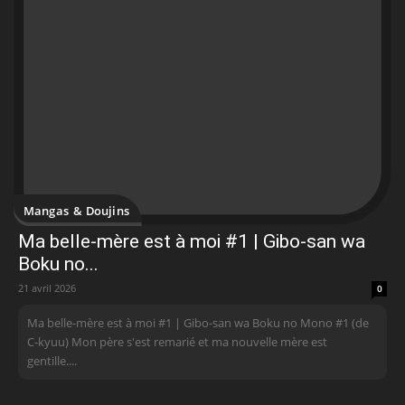
Mangas & Doujins
Ma belle-mère est à moi #1 | Gibo-san wa
Boku no...
21 avril 2026
0
Ma belle-mère est à moi #1 | Gibo-san wa Boku no Mono #1 (de
C-kyuu) Mon père s'est remarié et ma nouvelle mère est
gentille....