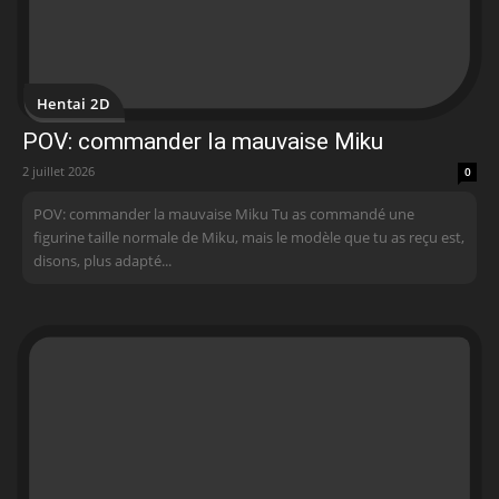
Hentai 2D
POV: commander la mauvaise Miku
2 juillet 2026
0
POV: commander la mauvaise Miku Tu as commandé une
figurine taille normale de Miku, mais le modèle que tu as reçu est,
disons, plus adapté...