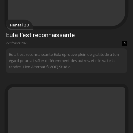
Hentai 2D
Eula t’est reconnaissante
22 février 2025
0
Eula t'est reconnaissante Eula éprouve plein de gratitude à ton
égard pour la traîter différemment des autres, et elle va te la
rendre~Lien Alternatif (VOE) Studio...