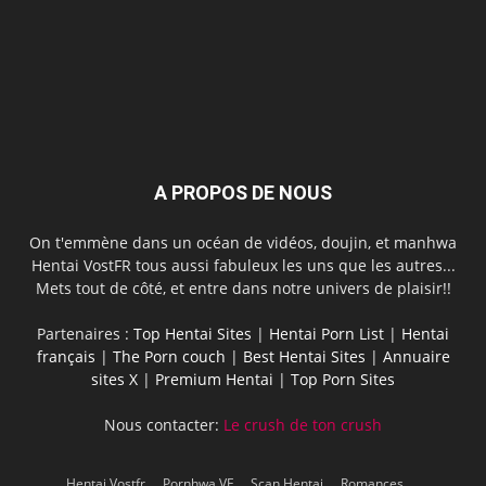
A PROPOS DE NOUS
On t'emmène dans un océan de vidéos, doujin, et manhwa
Hentai VostFR tous aussi fabuleux les uns que les autres...
Mets tout de côté, et entre dans notre univers de plaisir!!
Partenaires :
Top Hentai Sites
|
Hentai Porn List
|
Hentai
français
|
The Porn couch
|
Best Hentai Sites
|
Annuaire
sites X
|
Premium Hentai
|
Top Porn Sites
Nous contacter:
Le crush de ton crush
Hentai Vostfr
Pornhwa VF
Scan Hentai
Romances