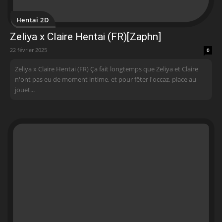
Hentai 2D
Zeliya x Claire Hentai (FR)[Zaphn]
22 février 2025
0
Zeliya x Claire Hentai (FR) Ça fait longtemps que Zeliya et Claire
n'ont pas eu de moment intime, et pour fêter l'occaz, place au
jouet...