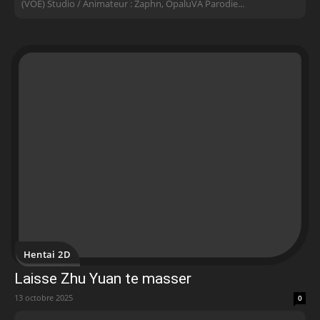
(VOE) Studio / Animateur : Zaphn, OpaluVA Parodie...
Hentai 2D
Laisse Zhu Yuan te masser
13 octobre 2025
0