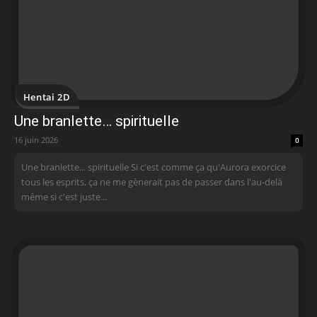
Hentai 2D
Une branlette… spirituelle
16 juin 2026
0
Une branlette... spirituelle Si c'est comme ça qu'Aurora exorcice
tous les esprits, ça ne me gènerait pas de passer dans l'au-delà
même si c'est juste...