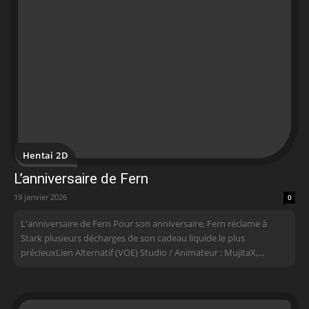
Hentai 2D
L’anniversaire de Fern
19 janvier 2026
0
L'anniversaire de Fern Pour son anniversaire, Fern réclame à
Stark plusieurs décharges de son cadeau liquide le plus
précieuxLien Alternatif (VOE) Studio / Animateur : MujitaX,...