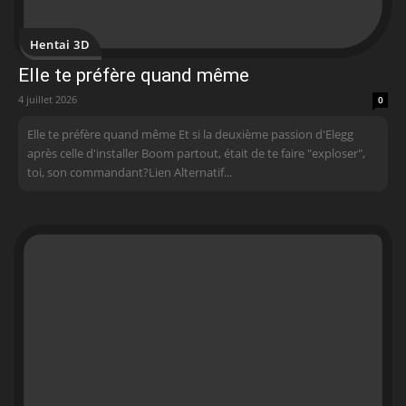
Hentai 3D
Elle te préfère quand même
4 juillet 2026
0
Elle te préfère quand même Et si la deuxième passion d'Elegg
après celle d'installer Boom partout, était de te faire "exploser",
toi, son commandant?Lien Alternatif...