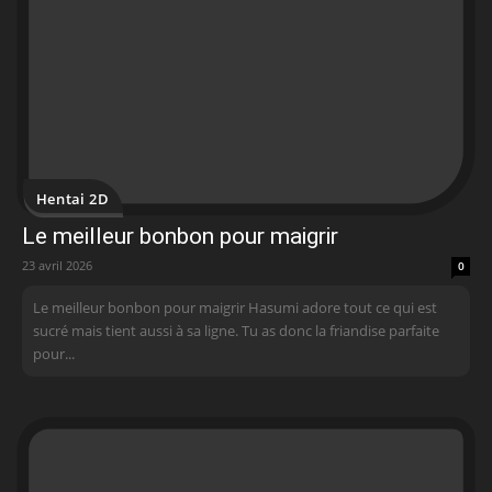
Hentai 2D
Le meilleur bonbon pour maigrir
23 avril 2026
0
Le meilleur bonbon pour maigrir Hasumi adore tout ce qui est
sucré mais tient aussi à sa ligne. Tu as donc la friandise parfaite
pour...