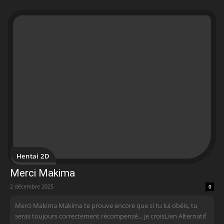
Hentai 2D
Merci Makima
2 décembre 2025
0
Merci Makima Makima te prouve encore que si tu lui obéis, tu
seras toujours correctement récompensé... je croisLien Alternatif