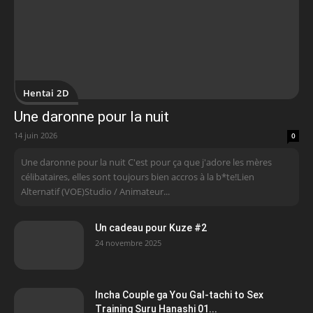
Hentai 2D
Une daronne pour la nuit
14 juin 2026
0
Une daronne pour la nuit C'est pour ça que j'adore les mères
célibataires, elles sont toujours bien accros à la b*te!Lien
Alternatif (VOE)Studio / Animateur...
Un cadeau pour Kuze #2
24 novembre 2025
Incha Couple ga You Gal-tachi to Sex
Training Suru Hanashi 01...