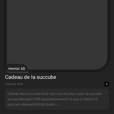
Hentai 3D
Cadeau de la succube
9 janvier 2026
0
Cadeau de la succube Noël c'est tous les jours avec ta succube
puisqu'elle peut t'offir quotidiennement ce que tu désires le
plusLien Alternatif (VOE) Studio /...