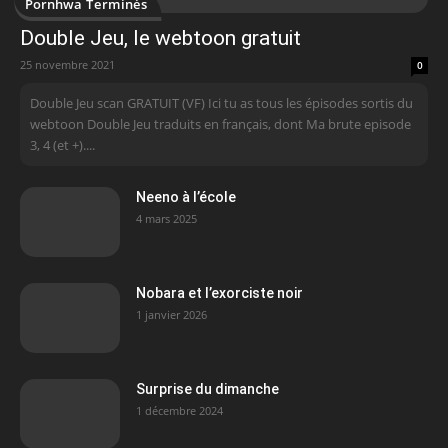
Pornhwa Terminés
Double Jeu, le webtoon gratuit
25 novembre 2021
0
Double Jeu scan GRATUIT (VF) Ici tu as tous les épisodes sortis du
webtoon Double Jeu traduits en français, dont Ma brute episode
3, 4 (et +)....
Neeno à l’école
4 mars 2025
Nobara et l’exorciste noir
1 janvier 2026
Surprise du dimanche
1 décembre 2024