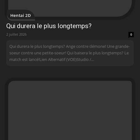
Hentai 2D
Qui durera le plus longtemps?
2 juillet 2026
0
Qui durera le plus longtemps? Ange contre démone! Une grande-
soeur contre une petite-soeur! Qui baisera le plus longtemps? Le
match est lancé!Lien Alternatif (VOE)Studio /...