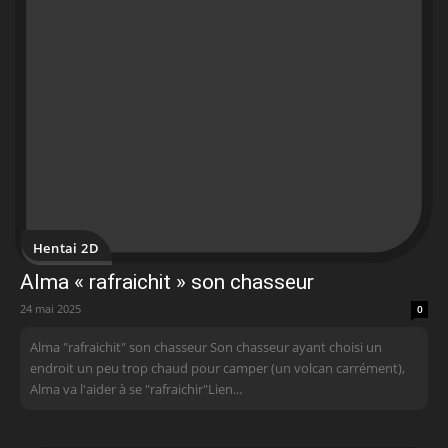
Hentai 2D
Alma « rafraichit » son chasseur
24 mai 2025
0
Alma "rafraichit" son chasseur Son chasseur ayant choisi un
endroit un peu trop chaud pour camper (un volcan carrément),
Alma va l'aider à se "rafraichir"Lien...