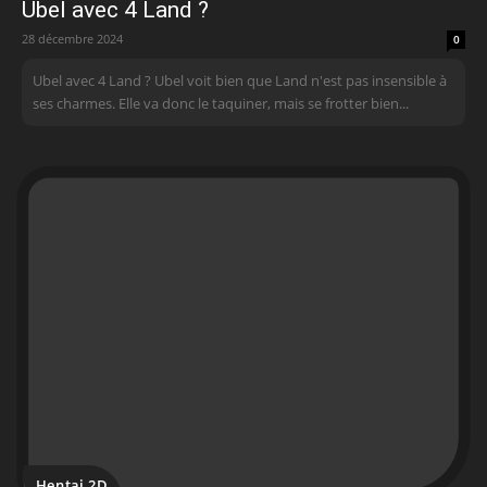
Ubel avec 4 Land ?
28 décembre 2024
0
Ubel avec 4 Land ? Ubel voit bien que Land n'est pas insensible à
ses charmes. Elle va donc le taquiner, mais se frotter bien...
Hentai 2D