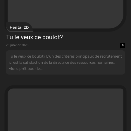
Hentai 2D
Tu le veux ce boulot?
23 janvier 2026
0
Tu le veux ce boulot? L'un des critères principaux de recrutement
ici est la satisfaction de la directrice des ressources humaines.
Alors, prêt pour le...