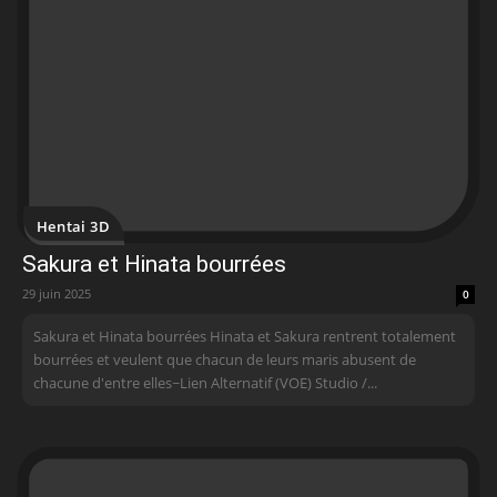
Hentai 3D
Sakura et Hinata bourrées
29 juin 2025
0
Sakura et Hinata bourrées Hinata et Sakura rentrent totalement
bourrées et veulent que chacun de leurs maris abusent de
chacune d'entre elles~Lien Alternatif (VOE) Studio /...