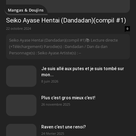
Mangas & Doujins
Seiko Ayase Hentai (Dandadan)(compil #1)
22 octobre 2024
0
Seiko Ayase Hentai (Dandadan)(compil #1)📚 Lecture directe
(+Téléchargement) Parodie(s) : Dandadan / Dan da dan
Personnage(s) : Seiko Ayase Artiste(s) : --
Je suis allé aux putes et je suis tombé sur
mon...
8 juin 2026
Plus c’est gros mieux c’est!
26 novembre 2025
Raven c’est une renoi?
24 février 2025