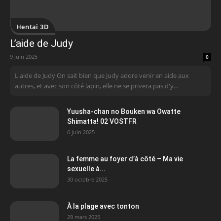
Hentai 3D
L’aide de Judy
9 juin 2025
0
L'aide de Judy On sait bien que Judy adore venir en aide aux
autres, et avec son côté lapin, elle ne se privera pas d'y...
Yuusha-chan no Bouken wa Owatte
Shimatta! 02 VOSTFR
6 juin 2025
La femme au foyer d’à côté – Ma vie
sexuelle à...
30 octobre 2025
À la plage avec tonton
29 mars 2025