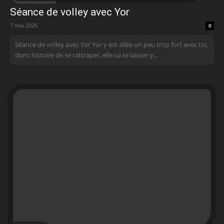
Séance de volley avec Yor
7 mai 2026
0
Séance de volley avec Yor Yor y est allée un peu trop fort avec toi,
donc histoire de se rattraper, elle va te laisser y...