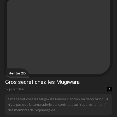
Hentai 2D
Gros secret chez les Mugiwara
12 juillet 2026
0
Gros secret chez les Mugiwara Pauvre Hancock va découvrir qu'il
n'y a pas que la camaraderie qui contribue au "rapprochement"
des membres de l'équipage de...