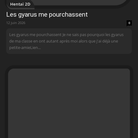
Hentai 2D
Les gyarus me pourchassent
12 juin 2026
0
Les gyarus me pourchassent Je ne sais pas pourquoi les gyarus
de ma classe en ont autant après moi alors que j'ai déjà une
petite-amieLien...