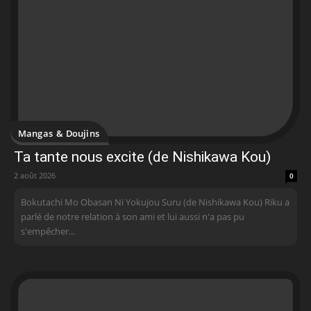
Mangas & Doujins
Ta tante nous excite (de Nishikawa Kou)
2 août 2026
0
Bokutachi Mo Obasan Ni Yokujou Suru (de Nishikawa Kou) Riku a
parlé de notre relation à son ami et lui aussi n'a pas pu
s'empêcher...