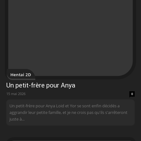
Hentai 2D
Un petit-frère pour Anya
15 mai 2026
0
Un petit-frère pour Anya Loid et Yor se sont enfin décidés a
aggrandir leur petite famille, et je ne crois pas qu'ils s'arrêteront
juste à...