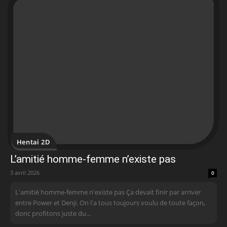
Hentai 2D
L’amitié homme-femme n’existe pas
3 avril 2026
0
L'amitié homme-femme n'existe pas Ça devait finir par arriver
entre Power et Denji. On l'a tous toujours voulu de toute façon,
donc profitons juste du...