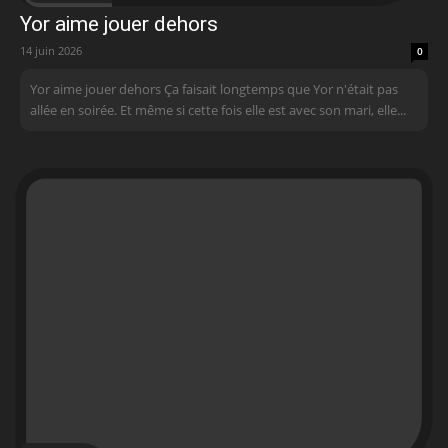
Yor aime jouer dehors
14 juin 2026
0
Yor aime jouer dehors Ça faisait longtemps que Yor n'était pas
allée en soirée. Et même si cette fois elle est avec son mari, elle...