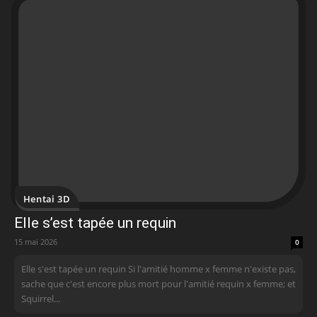
Hentai 3D
Elle s’est tapée un requin
15 mai 2026
0
Elle s'est tapée un requin Si l'amitié homme x femme n'existe pas,
sache que c'est encore plus mort pour l'amitié requin x femme; et
Squirrel...