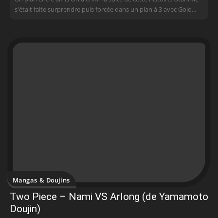
s'était faite surprendre puis forcée dans un plan à 3 avec Gojo...
Mangas & Doujins
Two Piece – Nami VS Arlong (de Yamamoto
Doujin)