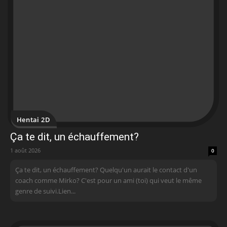
Hentai 2D
Ça te dit, un échauffement?
1 août 2026
0
Ça te dit, un échauffement? Quelqu'un aurait le contact d'un
coach comme Mirko? C'est pour un ami (toi) qui veut le même
genre de suivi.Lien...