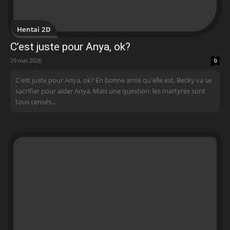
Hentai 2D
C’est juste pour Anya, ok?
29 mai 2026
0
C'est juste pour Anya, ok? En bonne amie qu'elle est, Becky va se
sacrifier pour aider Anya. Mais une question: les martyres sont
tous censés...