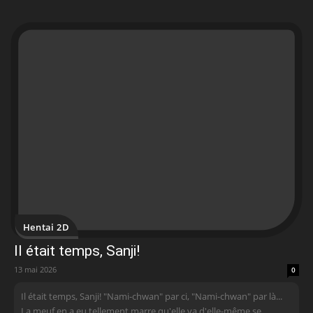
Hentai 2D
Il était temps, Sanji!
13 mai 2026
0
Il était temps, Sanji! "Nami-chwan" par ci, "Nami-chwan" par là...
La meuf en a eu tellement marre qu'elle va d'elle-même se