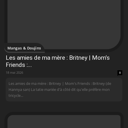
Mangas & Doujins
Les amies de ma mère : Britney | Mom’s
Friends :...
18 mai 2026
0
Les amies de ma mère : Britney | Mom's Friends : Britney (de
Hannya san) La tatie mariée d'à côté dit qu'elle préfère mon
tricycle...