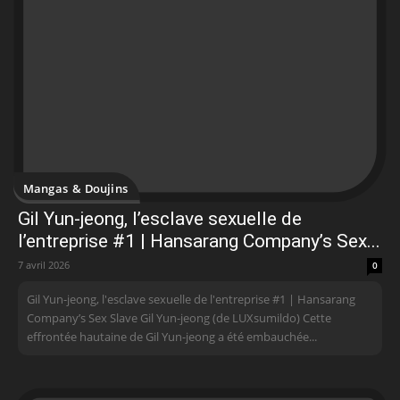
Mangas & Doujins
Gil Yun-jeong, l’esclave sexuelle de
l’entreprise #1 | Hansarang Company’s Sex...
7 avril 2026
0
Gil Yun-jeong, l'esclave sexuelle de l'entreprise #1 | Hansarang
Company’s Sex Slave Gil Yun-jeong (de LUXsumildo) Cette
effrontée hautaine de Gil Yun-jeong a été embauchée...