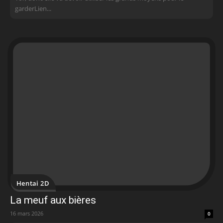
garderLien...
Hentai 2D
La meuf aux bières
16 mars 2026
0