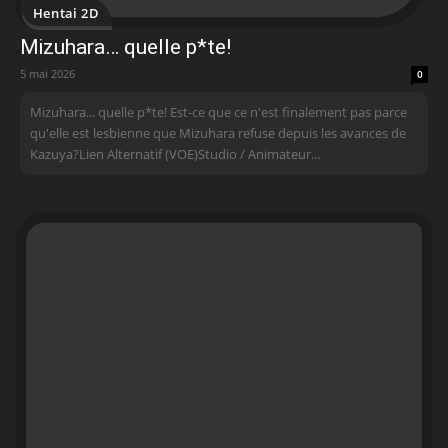
Hentai 2D
Mizuhara… quelle p*te!
5 mai 2026
0
Mizuhara... quelle p*te! Est-ce que ce n'est finalement pas parce
qu'elle est lesbienne que Mizuhara refuse depuis les avances de
Kazuya?Lien Alternatif (VOE)Studio / Animateur...