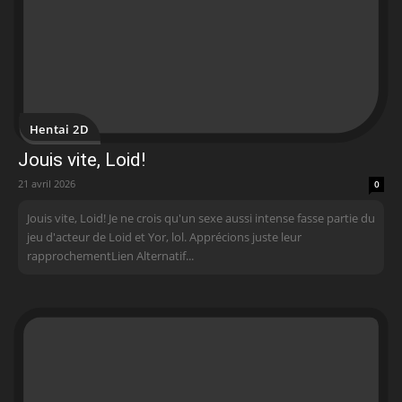
Hentai 2D
Jouis vite, Loid!
21 avril 2026
0
Jouis vite, Loid! Je ne crois qu'un sexe aussi intense fasse partie du
jeu d'acteur de Loid et Yor, lol. Apprécions juste leur
rapprochementLien Alternatif...