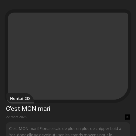
Hentai 2D
C’est MON mari!
22 mars 2026
0
C'est MON mari! Fiona essaie de plus en plus de chipper Loid à
Yor, donc elle va devoir utiliser les grands moyens pour le