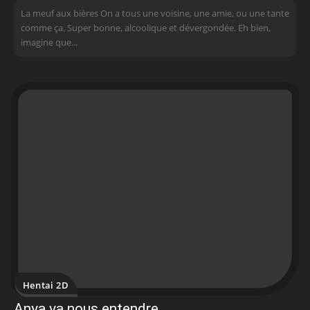
La meuf aux bières On a tous une voisine, une amie, ou une tante
comme ça. Super bonne, alcoolique et dévergondée. Eh bien,
imagine que...
Hentai 2D
Anya va nous entendre