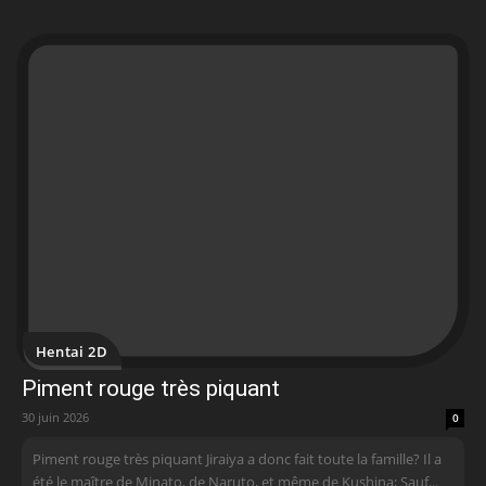
Hentai 2D
Piment rouge très piquant
30 juin 2026
0
Piment rouge très piquant Jiraiya a donc fait toute la famille? Il a
été le maître de Minato, de Naruto, et même de Kushina; Sauf...